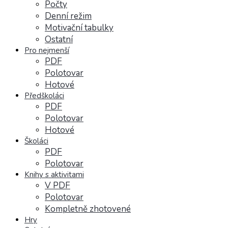
Počty
Denní režim
Motivační tabulky
Ostatní
Pro nejmenší
PDF
Polotovar
Hotové
Předškoláci
PDF
Polotovar
Hotové
Školáci
PDF
Polotovar
Knihy s aktivitami
V PDF
Polotovar
Kompletně zhotovené
Hry