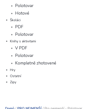
Polotovar
Hotové
Školáci
PDF
Polotovar
Knihy s aktivitami
V PDF
Polotovar
Kompletně zhotovené
Hry
Ostatní
Zipy
Domů
/
PRO NEJMENŠÍ
/ Pro nejmenší - Polotovar