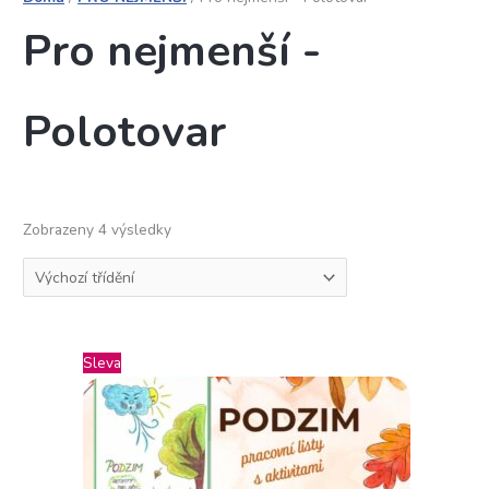
Pro nejmenší -
Polotovar
Zobrazeny 4 výsledky
Původní
Aktuální
Sleva
cena
cena
byla:
je:
490,00 Kč.
400,00 Kč.