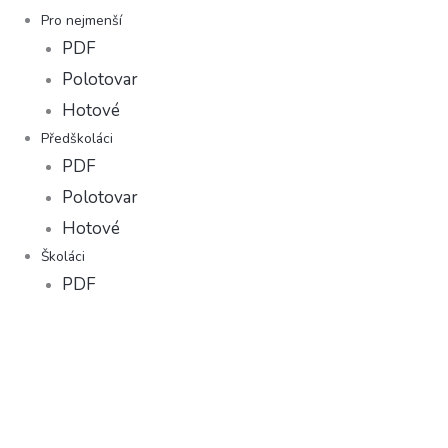
Pro nejmenší
PDF
Polotovar
Hotové
Předškoláci
PDF
Polotovar
Hotové
Školáci
PDF
Polotovar
Knihy s aktivitami
V PDF
Polotovar
Kompletně zhotovené