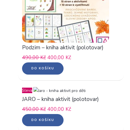
Podzim – kniha aktivit (polotovar)
490,00
Kč
400,00
Kč
DO KOŠÍKU
Původní
Aktuální
Sleva
cena
cena
JARO – kniha aktivit (polotovar)
byla:
je:
450,00
Kč
400,00
Kč
450,00 Kč.
400,00 Kč.
DO KOŠÍKU